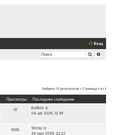
Вход
Поиск
Расширенный по
Найдено 13 результатов • Страница
1
из
1
Просмотры
Последнее сообщение
Kulikov
10
04 авг 2026, 12:38
Sticky
1695
29 июл 2026, 22:27