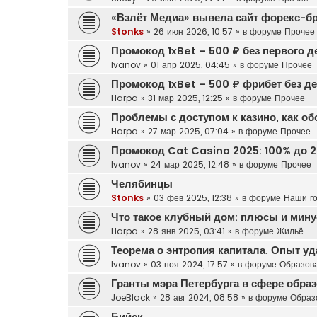
«Взлёт Медиа» вывела сайт форекс-б
Stonks
»
26 июн 2026, 10:57
» в форуме
Прочее
Промокод 1xBet – 500 ₽ без первого д
Ivanov
»
01 апр 2025, 04:45
» в форуме
Прочее
Промокод 1xBet – 500 ₽ фрибет без д
Harpa
»
31 мар 2025, 12:25
» в форуме
Прочее
Проблемы с доступом к казино, как о
Harpa
»
27 мар 2025, 07:04
» в форуме
Прочее
Промокод Cat Casino 2025: 100% до 2
Ivanov
»
24 мар 2025, 12:48
» в форуме
Прочее
Челябинцы
Stonks
»
03 фев 2025, 12:38
» в форуме
Наши г
Что такое клубный дом: плюсы и мину
Harpa
»
28 янв 2025, 03:41
» в форуме
Жильё
Теорема о энтропия капитала. Опыт у
Ivanov
»
03 ноя 2024, 17:57
» в форуме
Образов
Гранты мэра Петербурга в сфере обра
JoeBlack
»
28 авг 2024, 08:58
» в форуме
Образ
Бийск