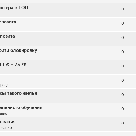
рокера в ТОП
0
епозита
0
епозита
0
бойти блокировку
0
00€ + 75 FS
0
0
орода
сы такого жилья
0
даленного обучения
0
ание
зования
0
ование