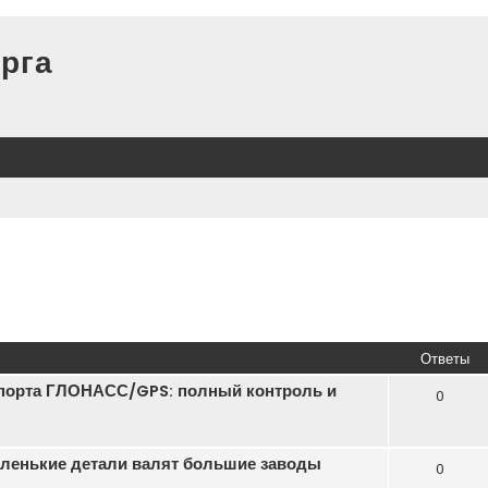
рга
Ответы
порта ГЛОНАСС/GPS: полный контроль и
0
маленькие детали валят большие заводы
0