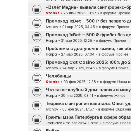
«Взлёт Медиа» вывела сайт форекс-б
Stonks
»
26 июн 2026, 10:57
» в форуме
Прочее
Промокод 1xBet – 500 ₽ без первого д
Ivanov
»
01 апр 2025, 04:45
» в форуме
Прочее
Промокод 1xBet – 500 ₽ фрибет без д
Harpa
»
31 мар 2025, 12:25
» в форуме
Прочее
Проблемы с доступом к казино, как о
Harpa
»
27 мар 2025, 07:04
» в форуме
Прочее
Промокод Cat Casino 2025: 100% до 2
Ivanov
»
24 мар 2025, 12:48
» в форуме
Прочее
Челябинцы
Stonks
»
03 фев 2025, 12:38
» в форуме
Наши г
Что такое клубный дом: плюсы и мину
Harpa
»
28 янв 2025, 03:41
» в форуме
Жильё
Теорема о энтропия капитала. Опыт у
Ivanov
»
03 ноя 2024, 17:57
» в форуме
Образов
Гранты мэра Петербурга в сфере обра
JoeBlack
»
28 авг 2024, 08:58
» в форуме
Образ
Бийск