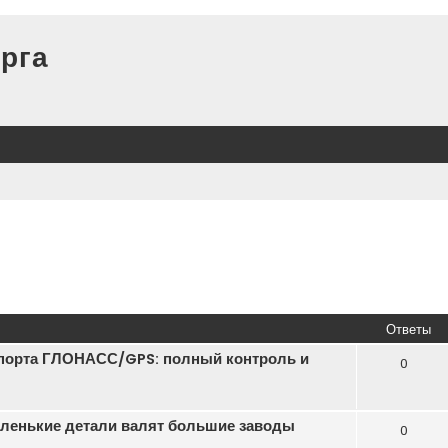
рга
Ответы
порта ГЛОНАСС/GPS: полный контроль и
0
маленькие детали валят большие заводы
0