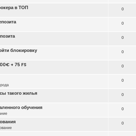
рокера в ТОП
0
епозита
0
епозита
0
бойти блокировку
0
00€ + 75 FS
0
0
орода
сы такого жилья
0
даленного обучения
0
ание
зования
0
ование