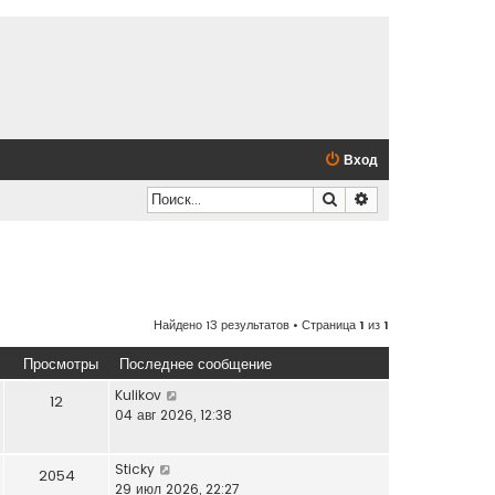
Вход
Поиск
Расширенный по
Найдено 13 результатов • Страница
1
из
1
Просмотры
Последнее сообщение
Kulikov
12
04 авг 2026, 12:38
Sticky
2054
29 июл 2026, 22:27