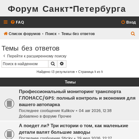
Форум Санкт-Петербурга
FAQ
Вход
П
Список форумов
Поиск
Темы без ответов
о
Темы без ответов
и
Перейти к расширенному поиску
с
Поиск
Расширенный поиск
к
Найдено 13 результатов • Страница
1
из
1
Темы
Профессиональный мониторинг транспорта
ГЛОНАСС/GPS: полный контроль и экономия для
вашего автопарка
Последнее сообщение
Kulikov
«
04 авг 2026, 12:38
Добавлено в форуме
Прочее
А поедет ли? Три истории о том, как маленькие
детали валят большие заводы
Последнее сообщение
Sticky
«
29 июл 2026, 22:27