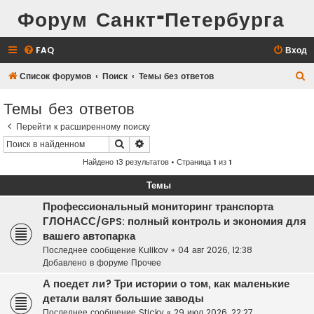
Форум Санкт-Петербурга
FAQ
Вход
П
Список форумов
Поиск
Темы без ответов
о
Темы без ответов
и
Перейти к расширенному поиску
с
Поиск
Расширенный поиск
к
Найдено 13 результатов • Страница
1
из
1
Темы
Профессиональный мониторинг транспорта
ГЛОНАСС/GPS: полный контроль и экономия для
вашего автопарка
Последнее сообщение
Kulikov
«
04 авг 2026, 12:38
Добавлено в форуме
Прочее
А поедет ли? Три истории о том, как маленькие
детали валят большие заводы
Последнее сообщение
Sticky
«
29 июл 2026, 22:27