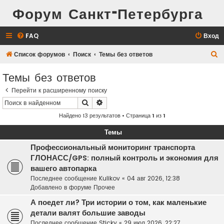
Форум Санкт-Петербурга
FAQ
Вход
П
Список форумов
Поиск
Темы без ответов
о
Темы без ответов
и
Перейти к расширенному поиску
с
Поиск
Расширенный поиск
к
Найдено 13 результатов • Страница
1
из
1
Темы
Профессиональный мониторинг транспорта
ГЛОНАСС/GPS: полный контроль и экономия для
вашего автопарка
Последнее сообщение
Kulikov
«
04 авг 2026, 12:38
Добавлено в форуме
Прочее
А поедет ли? Три истории о том, как маленькие
детали валят большие заводы
Последнее сообщение
Sticky
«
29 июл 2026, 22:27