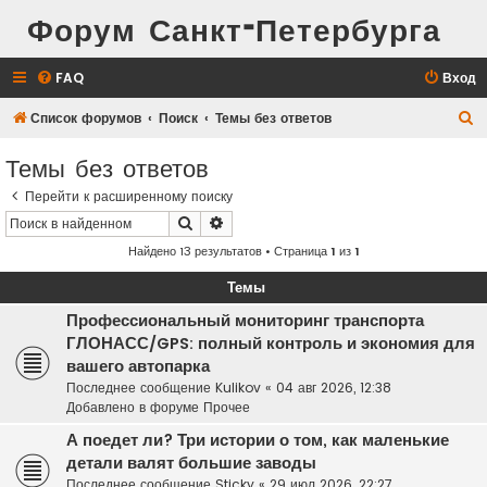
Форум Санкт-Петербурга
FAQ
Вход
П
Список форумов
Поиск
Темы без ответов
о
Темы без ответов
и
Перейти к расширенному поиску
с
Поиск
Расширенный поиск
к
Найдено 13 результатов • Страница
1
из
1
Темы
Профессиональный мониторинг транспорта
ГЛОНАСС/GPS: полный контроль и экономия для
вашего автопарка
Последнее сообщение
Kulikov
«
04 авг 2026, 12:38
Добавлено в форуме
Прочее
А поедет ли? Три истории о том, как маленькие
детали валят большие заводы
Последнее сообщение
Sticky
«
29 июл 2026, 22:27