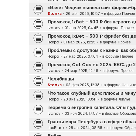
«Взлёт Медиа» вывела сайт форекс-б
Stonks
»
26 июн 2026, 10:57
» в форуме
Прочее
Промокод 1xBet – 500 ₽ без первого д
Ivanov
»
01 апр 2025, 04:45
» в форуме
Прочее
Промокод 1xBet – 500 ₽ фрибет без д
Harpa
»
31 мар 2025, 12:25
» в форуме
Прочее
Проблемы с доступом к казино, как о
Harpa
»
27 мар 2025, 07:04
» в форуме
Прочее
Промокод Cat Casino 2025: 100% до 2
Ivanov
»
24 мар 2025, 12:48
» в форуме
Прочее
Челябинцы
Stonks
»
03 фев 2025, 12:38
» в форуме
Наши г
Что такое клубный дом: плюсы и мину
Harpa
»
28 янв 2025, 03:41
» в форуме
Жильё
Теорема о энтропия капитала. Опыт у
Ivanov
»
03 ноя 2024, 17:57
» в форуме
Образов
Гранты мэра Петербурга в сфере обра
JoeBlack
»
28 авг 2024, 08:58
» в форуме
Образ
Бийск