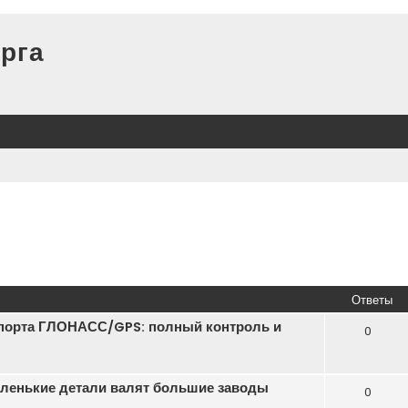
рга
Ответы
порта ГЛОНАСС/GPS: полный контроль и
0
маленькие детали валят большие заводы
0