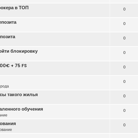
рокера в ТОП
0
епозита
0
епозита
0
бойти блокировку
0
00€ + 75 FS
0
0
орода
сы такого жилья
0
даленного обучения
0
ание
зования
0
ование