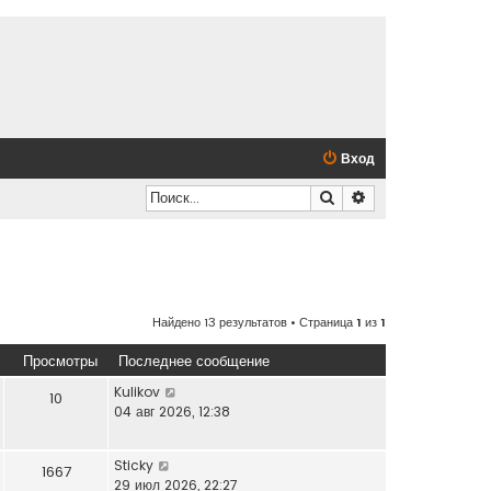
Вход
Поиск
Расширенный по
Найдено 13 результатов • Страница
1
из
1
Просмотры
Последнее сообщение
Kulikov
10
04 авг 2026, 12:38
Sticky
1667
29 июл 2026, 22:27