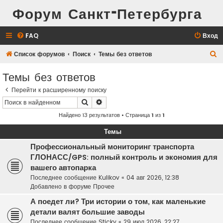
Форум Санкт-Петербурга
FAQ
Вход
П
Список форумов
Поиск
Темы без ответов
о
Темы без ответов
и
Перейти к расширенному поиску
с
Поиск
Расширенный поиск
к
Найдено 13 результатов • Страница
1
из
1
Темы
Профессиональный мониторинг транспорта
ГЛОНАСС/GPS: полный контроль и экономия для
вашего автопарка
Последнее сообщение
Kulikov
«
04 авг 2026, 12:38
Добавлено в форуме
Прочее
А поедет ли? Три истории о том, как маленькие
детали валят большие заводы
Последнее сообщение
Sticky
«
29 июл 2026, 22:27