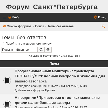
Форум Санкт-Петербурга
FAQ
Вход
П
Список форумов
Поиск
Темы без ответов
о
Темы без ответов
и
Перейти к расширенному поиску
с
Поиск
Расширенный поиск
к
Найдено 13 результатов • Страница
1
из
1
Темы
Профессиональный мониторинг транспорта
ГЛОНАСС/GPS: полный контроль и экономия для
вашего автопарка
Последнее сообщение
Kulikov
«
04 авг 2026, 12:38
Добавлено в форуме
Прочее
А поедет ли? Три истории о том, как маленькие
детали валят большие заводы
Последнее сообщение
Sticky
«
29 июл 2026, 22:27