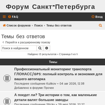
Форум Санкт-Петербурга
FAQ
Вход
П
Список форумов
Поиск
Темы без ответов
о
Темы без ответов
и
Перейти к расширенному поиску
с
Поиск
Расширенный поиск
к
Найдено 13 результатов • Страница
1
из
1
Темы
Профессиональный мониторинг транспорта
ГЛОНАСС/GPS: полный контроль и экономия для
вашего автопарка
Последнее сообщение
Kulikov
«
04 авг 2026, 12:38
Добавлено в форуме
Прочее
А поедет ли? Три истории о том, как маленькие
детали валят большие заводы
Последнее сообщение
Sticky
«
29 июл 2026, 22:27