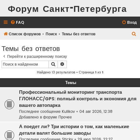
Форум Санкт-Петербурга
FAQ
Вход
П
Список форумов
Поиск
Темы без ответов
о
Темы без ответов
и
Перейти к расширенному поиску
с
Поиск
Расширенный поиск
к
Найдено 13 результатов • Страница
1
из
1
Темы
Профессиональный мониторинг транспорта
ГЛОНАСС/GPS: полный контроль и экономия для
вашего автопарка
Последнее сообщение
Kulikov
«
04 авг 2026, 12:38
Добавлено в форуме
Прочее
А поедет ли? Три истории о том, как маленькие
детали валят большие заводы
Последнее сообщение
Sticky
«
29 июл 2026, 22:27