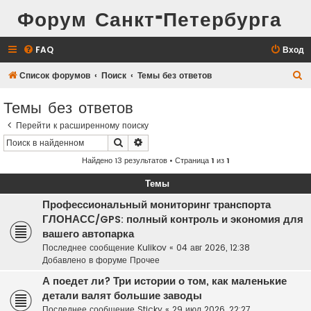
Форум Санкт-Петербурга
FAQ
Вход
П
Список форумов
Поиск
Темы без ответов
о
Темы без ответов
и
Перейти к расширенному поиску
с
Поиск
Расширенный поиск
к
Найдено 13 результатов • Страница
1
из
1
Темы
Профессиональный мониторинг транспорта
ГЛОНАСС/GPS: полный контроль и экономия для
вашего автопарка
Последнее сообщение
Kulikov
«
04 авг 2026, 12:38
Добавлено в форуме
Прочее
А поедет ли? Три истории о том, как маленькие
детали валят большие заводы
Последнее сообщение
Sticky
«
29 июл 2026, 22:27