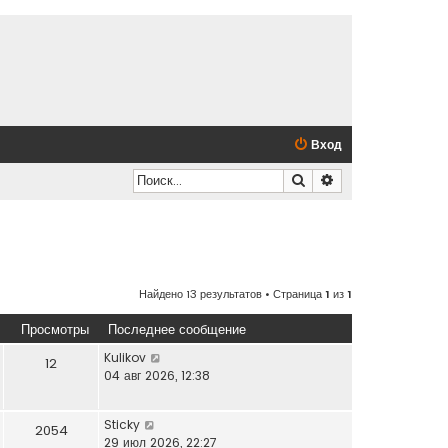
Вход
Поиск
Расширенный по
Найдено 13 результатов • Страница
1
из
1
Просмотры
Последнее сообщение
Kulikov
12
04 авг 2026, 12:38
Sticky
2054
29 июл 2026, 22:27