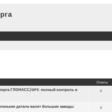
рга
Ответы
порта ГЛОНАСС/GPS: полный контроль и
0
маленькие детали валят большие заводы
0