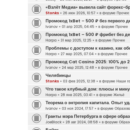
«Взлёт Медиа» вывела сайт форекс-б
Stonks
»
26 июн 2026, 10:57
» в форуме
Прочее
Промокод 1xBet – 500 ₽ без первого д
Ivanov
»
01 апр 2025, 04:45
» в форуме
Прочее
Промокод 1xBet – 500 ₽ фрибет без д
Harpa
»
31 мар 2025, 12:25
» в форуме
Прочее
Проблемы с доступом к казино, как о
Harpa
»
27 мар 2025, 07:04
» в форуме
Прочее
Промокод Cat Casino 2025: 100% до 2
Ivanov
»
24 мар 2025, 12:48
» в форуме
Прочее
Челябинцы
Stonks
»
03 фев 2025, 12:38
» в форуме
Наши г
Что такое клубный дом: плюсы и мину
Harpa
»
28 янв 2025, 03:41
» в форуме
Жильё
Теорема о энтропия капитала. Опыт у
Ivanov
»
03 ноя 2024, 17:57
» в форуме
Образов
Гранты мэра Петербурга в сфере обра
JoeBlack
»
28 авг 2024, 08:58
» в форуме
Образ
Бийск