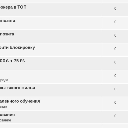
рокера в ТОП
0
епозита
0
епозита
0
бойти блокировку
0
00€ + 75 FS
0
0
орода
сы такого жилья
0
даленного обучения
0
ание
зования
0
ование