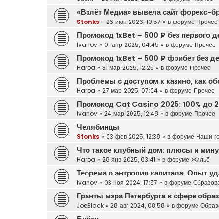
«Взлёт Медиа» вывела сайт форекс-б
Stonks
»
26 июн 2026, 10:57
» в форуме
Прочее
Промокод 1xBet – 500 ₽ без первого д
Ivanov
»
01 апр 2025, 04:45
» в форуме
Прочее
Промокод 1xBet – 500 ₽ фрибет без д
Harpa
»
31 мар 2025, 12:25
» в форуме
Прочее
Проблемы с доступом к казино, как о
Harpa
»
27 мар 2025, 07:04
» в форуме
Прочее
Промокод Cat Casino 2025: 100% до 2
Ivanov
»
24 мар 2025, 12:48
» в форуме
Прочее
Челябинцы
Stonks
»
03 фев 2025, 12:38
» в форуме
Наши г
Что такое клубный дом: плюсы и мину
Harpa
»
28 янв 2025, 03:41
» в форуме
Жильё
Теорема о энтропия капитала. Опыт у
Ivanov
»
03 ноя 2024, 17:57
» в форуме
Образов
Гранты мэра Петербурга в сфере обра
JoeBlack
»
28 авг 2024, 08:58
» в форуме
Образ
Бийск