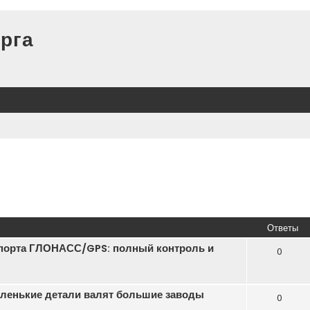
рга
Ответы
порта ГЛОНАСС/GPS: полный контроль и
0
маленькие детали валят большие заводы
0