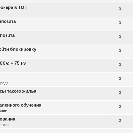
рокера в ТОП
0
епозита
0
епозита
0
бойти блокировку
0
00€ + 75 FS
0
0
орода
сы такого жилья
0
даленного обучения
0
ание
зования
0
ование