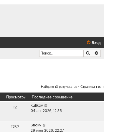
Вход
Поиск
Расширенный по
Найдено 13 результатов • Страница
1
из
1
Просмотры
Последнее сообщение
Kulikov
12
04 авг 2026, 12:38
Sticky
1757
29 июл 2026, 22:27