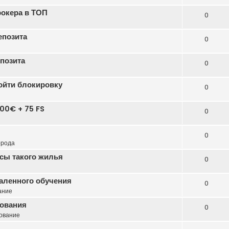
рокера в ТОП
0
епозита
0
епозита
0
бойти блокировку
0
00€ + 75 FS
0
0
орода
сы такого жилья
0
даленного обучения
0
ание
зования
0
ование