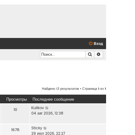
Вход
Поиск
Расширенный по
Найдено 13 результатов • Страница
1
из
1
Просмотры
Последнее сообщение
Kulikov
10
04 авг 2026, 12:38
Sticky
1678
29 июл 2026, 22:27