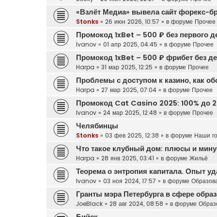
«Взлёт Медиа» вывела сайт форекс-б
Stonks
»
26 июн 2026, 10:57
» в форуме
Прочее
Промокод 1xBet – 500 ₽ без первого д
Ivanov
»
01 апр 2025, 04:45
» в форуме
Прочее
Промокод 1xBet – 500 ₽ фрибет без д
Harpa
»
31 мар 2025, 12:25
» в форуме
Прочее
Проблемы с доступом к казино, как о
Harpa
»
27 мар 2025, 07:04
» в форуме
Прочее
Промокод Cat Casino 2025: 100% до 2
Ivanov
»
24 мар 2025, 12:48
» в форуме
Прочее
Челябинцы
Stonks
»
03 фев 2025, 12:38
» в форуме
Наши г
Что такое клубный дом: плюсы и мину
Harpa
»
28 янв 2025, 03:41
» в форуме
Жильё
Теорема о энтропия капитала. Опыт у
Ivanov
»
03 ноя 2024, 17:57
» в форуме
Образов
Гранты мэра Петербурга в сфере обра
JoeBlack
»
28 авг 2024, 08:58
» в форуме
Образ
Бийск