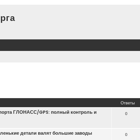
рга
Ответы
порта ГЛОНАСС/GPS: полный контроль и
0
маленькие детали валят большие заводы
0