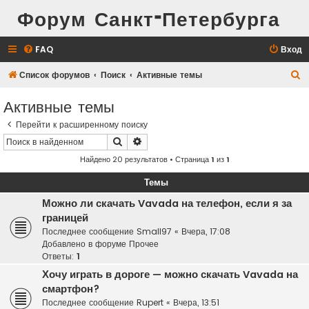
Форум Санкт-Петербурга
FAQ
Вход
П
Список форумов
Поиск
Активные темы
о
Активные темы
и
Перейти к расширенному поиску
с
Поиск
Расширенный поиск
к
Найдено 20 результатов • Страница
1
из
1
Темы
Можно ли скачать Vavada на телефон, если я за
границей
Последнее сообщение
Small97
«
Вчера, 17:08
Добавлено в форуме
Прочее
Ответы:
1
Хочу играть в дороге — можно скачать Vavada на
смартфон?
Последнее сообщение
Rupert
«
Вчера, 13:51