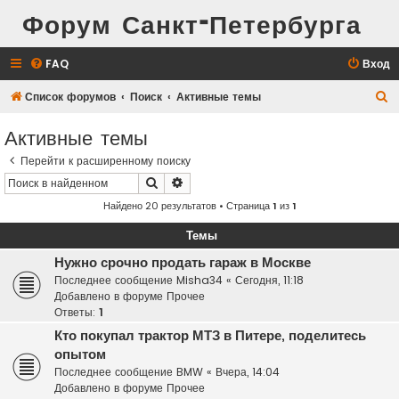
Форум Санкт-Петербурга
FAQ
Вход
П
Список форумов
Поиск
Активные темы
о
Активные темы
и
Перейти к расширенному поиску
с
Поиск
Расширенный поиск
к
Найдено 20 результатов • Страница
1
из
1
Темы
Нужно срочно продать гараж в Москве
Последнее сообщение
Misha34
«
Сегодня, 11:18
Добавлено в форуме
Прочее
Ответы:
1
Кто покупал трактор МТЗ в Питере, поделитесь
опытом
Последнее сообщение
BMW
«
Вчера, 14:04
Добавлено в форуме
Прочее