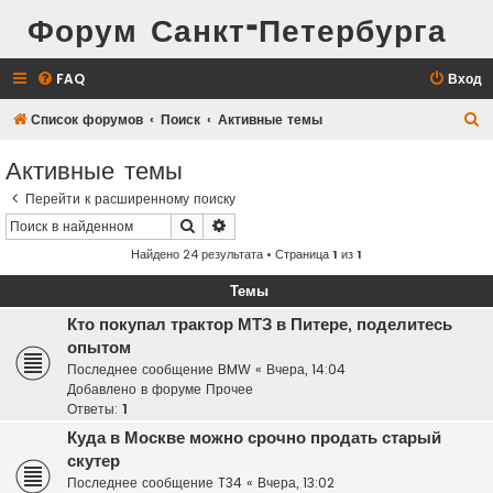
Форум Санкт-Петербурга
FAQ
Вход
П
Список форумов
Поиск
Активные темы
о
Активные темы
и
Перейти к расширенному поиску
с
Поиск
Расширенный поиск
к
Найдено 24 результата • Страница
1
из
1
Темы
Кто покупал трактор МТЗ в Питере, поделитесь
опытом
Последнее сообщение
BMW
«
Вчера, 14:04
Добавлено в форуме
Прочее
Ответы:
1
Куда в Москве можно срочно продать старый
скутер
Последнее сообщение
T34
«
Вчера, 13:02