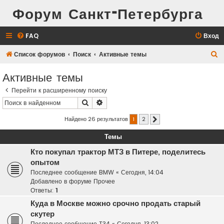
Форум Санкт-Петербурга
FAQ
Вход
П
Список форумов
Поиск
Активные темы
о
Активные темы
и
Перейти к расширенному поиску
с
Поиск
Расширенный поиск
к
Найдено 26 результатов
1
2
След.
Темы
Кто покупал трактор МТЗ в Питере, поделитесь
опытом
Последнее сообщение
BMW
«
Сегодня, 14:04
Добавлено в форуме
Прочее
Ответы:
1
Куда в Москве можно срочно продать старый
скутер
Последнее сообщение
T34
«
Сегодня, 13:02