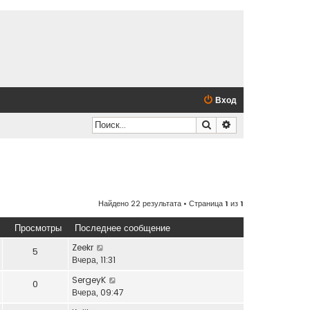
Вход
Поиск
Расширенный по
Найдено 22 результата • Страница
1
из
1
Просмотры
Последнее сообщение
Zeekr
5
Вчера, 11:31
SergeyK
0
Вчера, 09:47