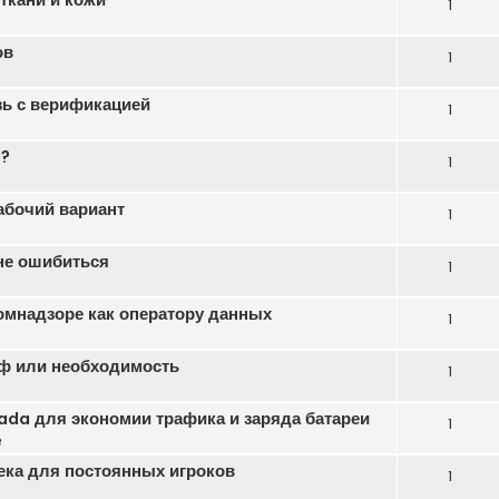
1
ов
1
зь с верификацией
1
ь?
1
абочий вариант
1
 не ошибиться
1
омнадзоре как оператору данных
1
ф или необходимость
1
da для экономии трафика и заряда батареи
1
е
бека для постоянных игроков
1