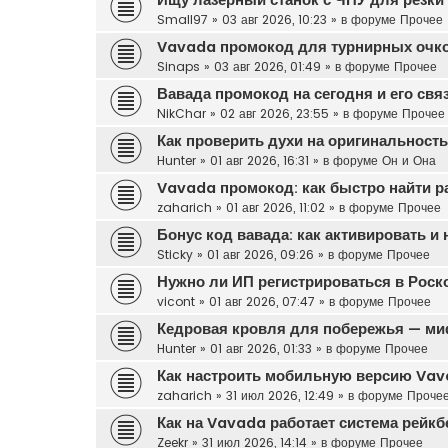
Small97
»
03 авг 2026, 10:23
» в форуме
Прочее
Vavada промокод для турнирных очк
Sinaps
»
03 авг 2026, 01:49
» в форуме
Прочее
Вавада промокод на сегодня и его свя
NikChar
»
02 авг 2026, 23:55
» в форуме
Прочее
Как проверить духи на оригинальност
Hunter
»
01 авг 2026, 16:31
» в форуме
Он и Она
Vavada промокод: как быстро найти р
zaharich
»
01 авг 2026, 11:02
» в форуме
Прочее
Бонус код вавада: как активировать и
Sticky
»
01 авг 2026, 09:26
» в форуме
Прочее
Нужно ли ИП регистрироваться в Роск
vicont
»
01 авг 2026, 07:47
» в форуме
Прочее
Кедровая кровля для побережья — ми
Hunter
»
01 авг 2026, 01:33
» в форуме
Прочее
Как настроить мобильную версию Vava
zaharich
»
31 июл 2026, 12:49
» в форуме
Проче
Как на Vavada работает система рейк
Zeekr
»
31 июл 2026, 14:14
» в форуме
Прочее