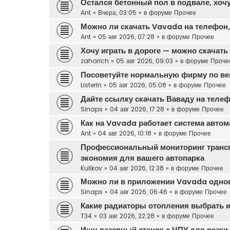
Остался бетонный пол в подвале, хочу
Ant
»
Вчера, 03:05
» в форуме
Прочее
Можно ли скачать Vavada на телефон, 
Ant
»
05 авг 2026, 07:28
» в форуме
Прочее
Хочу играть в дороге — можно скачат
zaharich
»
05 авг 2026, 09:03
» в форуме
Проче
Посоветуйте нормальную фирму по вен
Listerin
»
05 авг 2026, 05:08
» в форуме
Прочее
Дайте ссылку скачать Ваваду на теле
Sinaps
»
04 авг 2026, 17:28
» в форуме
Прочее
Как на Vavada работает система автом
Ant
»
04 авг 2026, 10:18
» в форуме
Прочее
Профессиональный мониторинг транс
экономия для вашего автопарка
Kulikov
»
04 авг 2026, 12:38
» в форуме
Прочее
Можно ли в приложении Vavada одновр
Sinaps
»
04 авг 2026, 06:46
» в форуме
Прочее
Какие радиаторы отопления выбрать и
T34
»
03 авг 2026, 22:28
» в форуме
Прочее
Ищу лазерный станок с ЧПУ для резки 