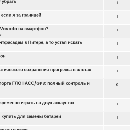
 убрать
1
если я за границей
1
ь Vavada на смартфон?
1
е
тфасадам в Питере, а то устал искать
1
фон
1
атического сохранения прогресса в слотах
1
порта ГЛОНАСС/GPS: полный контроль и
0
еменно играть на двух аккаунтах
1
 купить для замены батарей
1
ткани и кожи