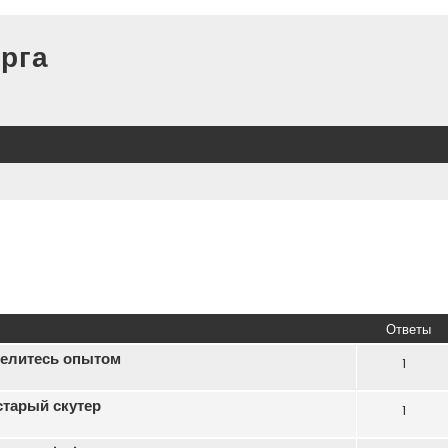
рга
Ответы
делитесь опытом
1
старый скутер
1