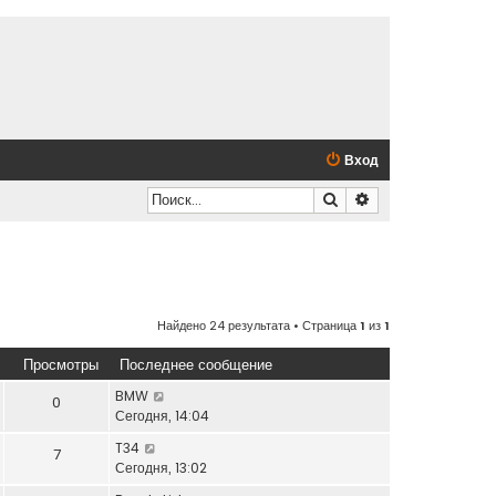
Вход
Поиск
Расширенный по
Найдено 24 результата • Страница
1
из
1
Просмотры
Последнее сообщение
BMW
0
Сегодня, 14:04
T34
7
Сегодня, 13:02