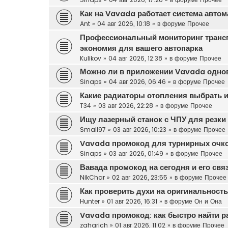
Как на Vavada работает система автом
Ant
»
04 авг 2026, 10:18
» в форуме
Прочее
Профессиональный мониторинг транс
экономия для вашего автопарка
Kulikov
»
04 авг 2026, 12:38
» в форуме
Прочее
Можно ли в приложении Vavada одновр
Sinaps
»
04 авг 2026, 06:46
» в форуме
Прочее
Какие радиаторы отопления выбрать и
T34
»
03 авг 2026, 22:28
» в форуме
Прочее
Ищу лазерный станок с ЧПУ для резки 
Small97
»
03 авг 2026, 10:23
» в форуме
Прочее
Vavada промокод для турнирных очк
Sinaps
»
03 авг 2026, 01:49
» в форуме
Прочее
Вавада промокод на сегодня и его свя
NikChar
»
02 авг 2026, 23:55
» в форуме
Прочее
Как проверить духи на оригинальност
Hunter
»
01 авг 2026, 16:31
» в форуме
Он и Она
Vavada промокод: как быстро найти р
zaharich
»
01 авг 2026, 11:02
» в форуме
Прочее