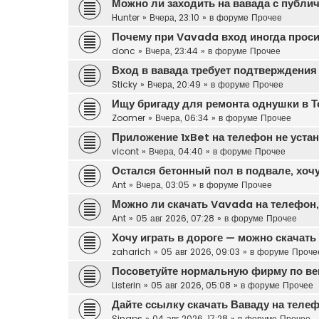
Можно ли заходить на вавада с публич
Hunter
»
Вчера, 23:10
» в форуме
Прочее
Почему при Vavada вход иногда прос
donc
»
Вчера, 23:44
» в форуме
Прочее
Вход в вавада требует подтверждения
Sticky
»
Вчера, 20:49
» в форуме
Прочее
Ищу бригаду для ремонта однушки в Т
Zoomer
»
Вчера, 06:34
» в форуме
Прочее
Приложение 1xBet на телефон не уста
vicont
»
Вчера, 04:40
» в форуме
Прочее
Остался бетонный пол в подвале, хочу
Ant
»
Вчера, 03:05
» в форуме
Прочее
Можно ли скачать Vavada на телефон, 
Ant
»
05 авг 2026, 07:28
» в форуме
Прочее
Хочу играть в дороге — можно скачат
zaharich
»
05 авг 2026, 09:03
» в форуме
Проче
Посоветуйте нормальную фирму по вен
Listerin
»
05 авг 2026, 05:08
» в форуме
Прочее
Дайте ссылку скачать Ваваду на теле
Sinaps
»
04 авг 2026, 17:28
» в форуме
Прочее