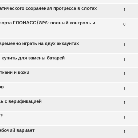
атического сохранения прогресса в слотах
1
порта ГЛОНАСС/GPS: полный контроль и
0
еменно играть на двух аккаунтах
1
 купить для замены батарей
1
ткани и кожи
1
ов
1
зь с верификацией
1
ь?
1
абочий вариант
1