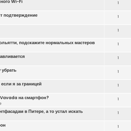
ного Wi-Fi
1
ит подтверждение
1
1
ольятти, подскажите нормальных мастеров
1
навливается
1
 убрать
1
если я за границей
1
ь Vavada на смартфон?
1
е
тфасадам в Питере, а то устал искать
1
фон
1