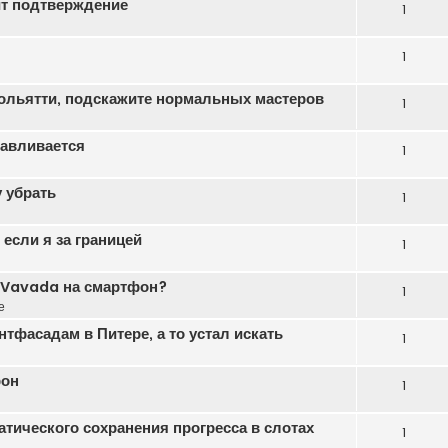
ит подтверждение
1
1
ольятти, подскажите нормальных мастеров
1
навливается
1
 убрать
1
если я за границей
1
ь Vavada на смартфон?
1
е
тфасадам в Питере, а то устал искать
1
фон
1
атического сохранения прогресса в слотах
1