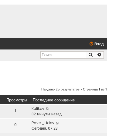
Вход
Поиск
Расширенный по
Найдено 25 результатов • Страница
1
из
1
Просмотры
Последнее сообщение
Kulikov
1
32 минуты назад
Pavel_Lidov
0
Сегодня, 07:23