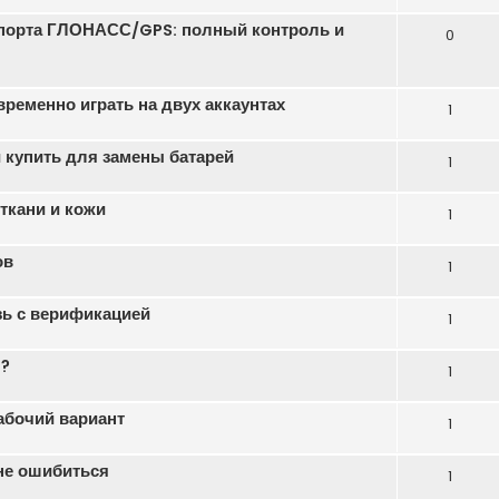
порта ГЛОНАСС/GPS: полный контроль и
0
еменно играть на двух аккаунтах
1
 купить для замены батарей
1
ткани и кожи
1
ов
1
зь с верификацией
1
ь?
1
абочий вариант
1
 не ошибиться
1