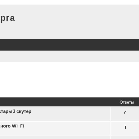
рга
Ответы
старый скутер
0
ного Wi-Fi
1