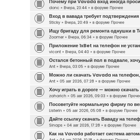
Почему при Vavada вход иногда прос
donc
»
Вчера, 23:44
» в форуме
Прочее
Вход в вавада требует подтверждения
Sticky
»
Вчера, 20:49
» в форуме
Прочее
Ищу бригаду для ремонта однушки в Т
Zoomer
»
Вчера, 06:34
» в форуме
Прочее
Приложение 1xBet на телефон не уста
vicont
»
Вчера, 04:40
» в форуме
Прочее
Остался бетонный пол в подвале, хочу
Ant
»
Вчера, 03:05
» в форуме
Прочее
Можно ли скачать Vavada на телефон, 
Ant
»
05 авг 2026, 07:28
» в форуме
Прочее
Хочу играть в дороге — можно скачат
zaharich
»
05 авг 2026, 09:03
» в форуме
Проче
Посоветуйте нормальную фирму по вен
Listerin
»
05 авг 2026, 05:08
» в форуме
Прочее
Дайте ссылку скачать Ваваду на теле
Sinaps
»
04 авг 2026, 17:28
» в форуме
Прочее
Как на Vavada работает система автом
Ant
»
04 авг 2026, 10:18
» в форуме
Прочее