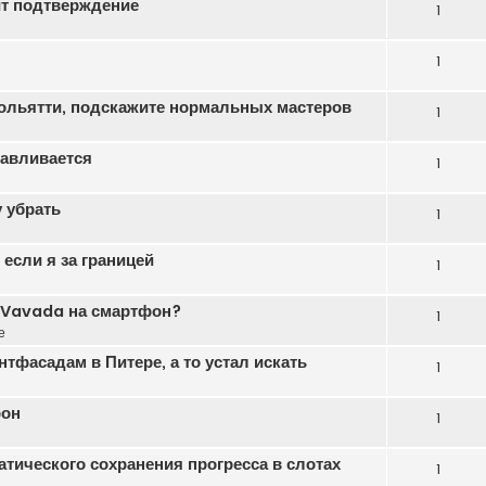
ит подтверждение
1
1
ольятти, подскажите нормальных мастеров
1
навливается
1
 убрать
1
если я за границей
1
ь Vavada на смартфон?
1
е
тфасадам в Питере, а то устал искать
1
фон
1
атического сохранения прогресса в слотах
1