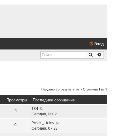
Вход
Поиск
Расширенный по
Найдено 25 результатов • Страница
1
из
1
Просмотры
Последнее сообщение
T34
4
Сегодня, 13:02
Pavel_Lidov
0
Сегодня, 07:23