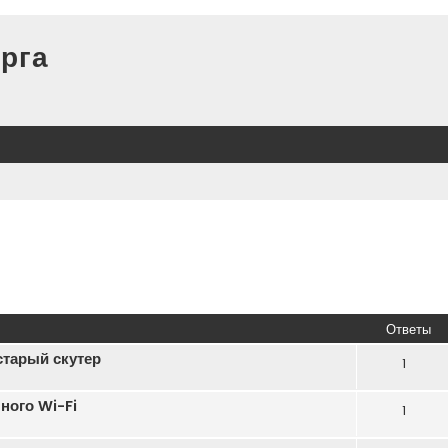
рга
Ответы
старый скутер
1
ного Wi-Fi
1