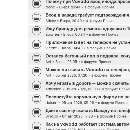
Почему при Vavada вход иногда прос
donc
»
Вчера, 23:44
» в форуме
Прочее
Вход в вавада требует подтверждения
Sticky
»
Вчера, 20:49
» в форуме
Прочее
Ищу бригаду для ремонта однушки в Т
Zoomer
»
Вчера, 06:34
» в форуме
Прочее
Приложение 1xBet на телефон не уста
vicont
»
Вчера, 04:40
» в форуме
Прочее
Остался бетонный пол в подвале, хочу
Ant
»
Вчера, 03:05
» в форуме
Прочее
Можно ли скачать Vavada на телефон, 
Ant
»
05 авг 2026, 07:28
» в форуме
Прочее
Хочу играть в дороге — можно скачат
zaharich
»
05 авг 2026, 09:03
» в форуме
Проче
Посоветуйте нормальную фирму по вен
Listerin
»
05 авг 2026, 05:08
» в форуме
Прочее
Дайте ссылку скачать Ваваду на теле
Sinaps
»
04 авг 2026, 17:28
» в форуме
Прочее
Как на Vavada работает система автом
Ant
»
04 авг 2026, 10:18
» в форуме
Прочее