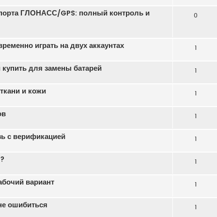
порта ГЛОНАСС/GPS: полный контроль и
0
еменно играть на двух аккаунтах
1
 купить для замены батарей
1
ткани и кожи
1
ов
1
зь с верификацией
1
ь?
1
абочий вариант
1
 не ошибиться
1