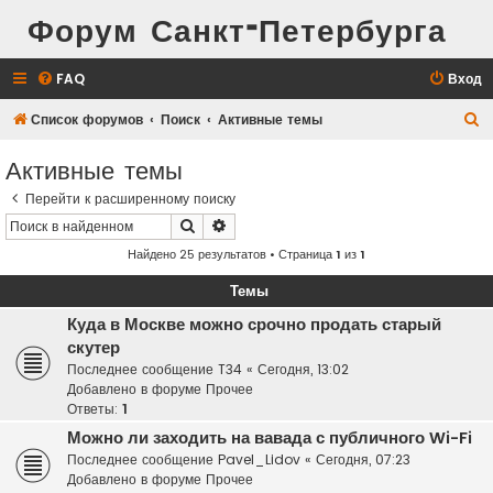
Форум Санкт-Петербурга
FAQ
Вход
П
Список форумов
Поиск
Активные темы
о
Активные темы
и
Перейти к расширенному поиску
с
Поиск
Расширенный поиск
к
Найдено 25 результатов • Страница
1
из
1
Темы
Куда в Москве можно срочно продать старый
скутер
Последнее сообщение
T34
«
Сегодня, 13:02
Добавлено в форуме
Прочее
Ответы:
1
Можно ли заходить на вавада с публичного Wi-Fi
Последнее сообщение
Pavel_Lidov
«
Сегодня, 07:23
Добавлено в форуме
Прочее