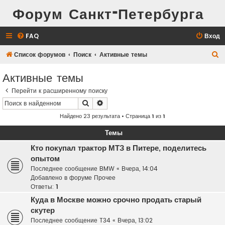
Форум Санкт-Петербурга
FAQ
Вход
П
Список форумов
Поиск
Активные темы
о
Активные темы
и
Перейти к расширенному поиску
с
Поиск
Расширенный поиск
к
Найдено 23 результата • Страница
1
из
1
Темы
Кто покупал трактор МТЗ в Питере, поделитесь
опытом
Последнее сообщение
BMW
«
Вчера, 14:04
Добавлено в форуме
Прочее
Ответы:
1
Куда в Москве можно срочно продать старый
скутер
Последнее сообщение
T34
«
Вчера, 13:02