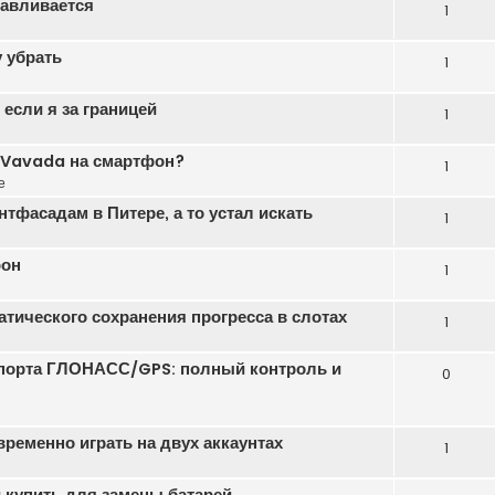
навливается
1
 убрать
1
если я за границей
1
ь Vavada на смартфон?
1
е
тфасадам в Питере, а то устал искать
1
фон
1
атического сохранения прогресса в слотах
1
порта ГЛОНАСС/GPS: полный контроль и
0
еменно играть на двух аккаунтах
1
 купить для замены батарей