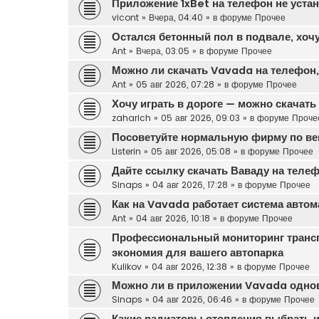
Приложение 1xBet на телефон не уста
vicont
»
Вчера, 04:40
» в форуме
Прочее
Остался бетонный пол в подвале, хочу
Ant
»
Вчера, 03:05
» в форуме
Прочее
Можно ли скачать Vavada на телефон, 
Ant
»
05 авг 2026, 07:28
» в форуме
Прочее
Хочу играть в дороге — можно скачат
zaharich
»
05 авг 2026, 09:03
» в форуме
Проче
Посоветуйте нормальную фирму по вен
Listerin
»
05 авг 2026, 05:08
» в форуме
Прочее
Дайте ссылку скачать Ваваду на теле
Sinaps
»
04 авг 2026, 17:28
» в форуме
Прочее
Как на Vavada работает система автом
Ant
»
04 авг 2026, 10:18
» в форуме
Прочее
Профессиональный мониторинг транс
экономия для вашего автопарка
Kulikov
»
04 авг 2026, 12:38
» в форуме
Прочее
Можно ли в приложении Vavada одновр
Sinaps
»
04 авг 2026, 06:46
» в форуме
Прочее
Какие радиаторы отопления выбрать и