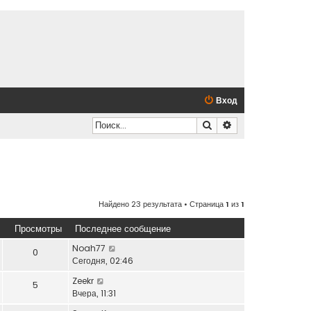
Вход
Поиск
Расширенный по
Найдено 23 результата • Страница
1
из
1
Просмотры
Последнее сообщение
Noah77
0
Сегодня, 02:46
Zeekr
5
Вчера, 11:31