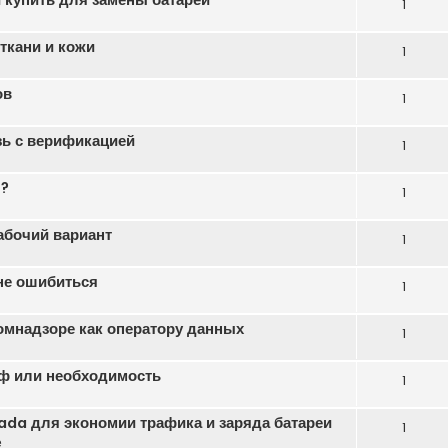
1
ткани и кожи
1
ов
1
зь с верификацией
1
ь?
1
абочий вариант
1
 не ошибиться
1
омнадзоре как оператору данных
1
ф или необходимость
1
da для экономии трафика и заряда батареи
1
е