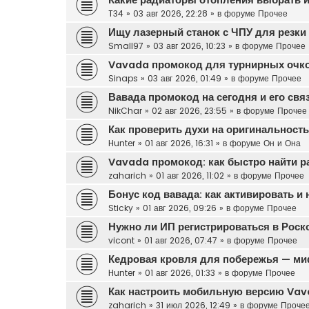
T34
»
03 авг 2026, 22:28
» в форуме
Прочее
Ищу лазерный станок с ЧПУ для резки 
Small97
»
03 авг 2026, 10:23
» в форуме
Прочее
Vavada промокод для турнирных очк
Sinaps
»
03 авг 2026, 01:49
» в форуме
Прочее
Вавада промокод на сегодня и его свя
NikChar
»
02 авг 2026, 23:55
» в форуме
Прочее
Как проверить духи на оригинальност
Hunter
»
01 авг 2026, 16:31
» в форуме
Он и Она
Vavada промокод: как быстро найти р
zaharich
»
01 авг 2026, 11:02
» в форуме
Прочее
Бонус код вавада: как активировать и
Sticky
»
01 авг 2026, 09:26
» в форуме
Прочее
Нужно ли ИП регистрироваться в Роск
vicont
»
01 авг 2026, 07:47
» в форуме
Прочее
Кедровая кровля для побережья — ми
Hunter
»
01 авг 2026, 01:33
» в форуме
Прочее
Как настроить мобильную версию Vava
zaharich
»
31 июл 2026, 12:49
» в форуме
Проче