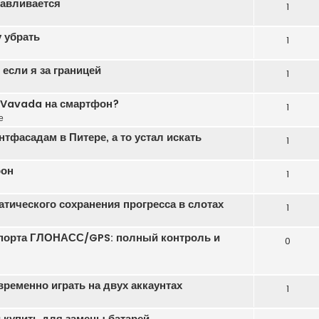
навливается
1
 убрать
1
если я за границей
1
ь Vavada на смартфон?
1
е
тфасадам в Питере, а то устал искать
1
фон
1
атического сохранения прогресса в слотах
1
порта ГЛОНАСС/GPS: полный контроль и
0
еменно играть на двух аккаунтах
1
 купить для замены батарей