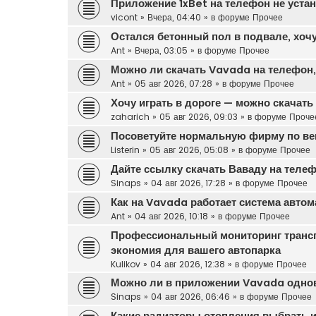
Приложение 1xBet на телефон не уста
vicont
»
Вчера, 04:40
» в форуме
Прочее
Остался бетонный пол в подвале, хочу
Ant
»
Вчера, 03:05
» в форуме
Прочее
Можно ли скачать Vavada на телефон, 
Ant
»
05 авг 2026, 07:28
» в форуме
Прочее
Хочу играть в дороге — можно скачат
zaharich
»
05 авг 2026, 09:03
» в форуме
Проче
Посоветуйте нормальную фирму по вен
Listerin
»
05 авг 2026, 05:08
» в форуме
Прочее
Дайте ссылку скачать Ваваду на теле
Sinaps
»
04 авг 2026, 17:28
» в форуме
Прочее
Как на Vavada работает система автом
Ant
»
04 авг 2026, 10:18
» в форуме
Прочее
Профессиональный мониторинг транс
экономия для вашего автопарка
Kulikov
»
04 авг 2026, 12:38
» в форуме
Прочее
Можно ли в приложении Vavada одновр
Sinaps
»
04 авг 2026, 06:46
» в форуме
Прочее
Какие радиаторы отопления выбрать и