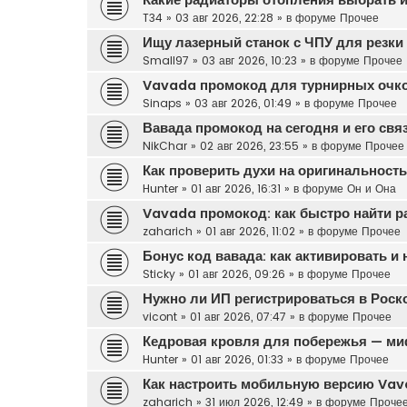
T34
»
03 авг 2026, 22:28
» в форуме
Прочее
Ищу лазерный станок с ЧПУ для резки 
Small97
»
03 авг 2026, 10:23
» в форуме
Прочее
Vavada промокод для турнирных очк
Sinaps
»
03 авг 2026, 01:49
» в форуме
Прочее
Вавада промокод на сегодня и его свя
NikChar
»
02 авг 2026, 23:55
» в форуме
Прочее
Как проверить духи на оригинальност
Hunter
»
01 авг 2026, 16:31
» в форуме
Он и Она
Vavada промокод: как быстро найти р
zaharich
»
01 авг 2026, 11:02
» в форуме
Прочее
Бонус код вавада: как активировать и
Sticky
»
01 авг 2026, 09:26
» в форуме
Прочее
Нужно ли ИП регистрироваться в Роск
vicont
»
01 авг 2026, 07:47
» в форуме
Прочее
Кедровая кровля для побережья — ми
Hunter
»
01 авг 2026, 01:33
» в форуме
Прочее
Как настроить мобильную версию Vava
zaharich
»
31 июл 2026, 12:49
» в форуме
Проче