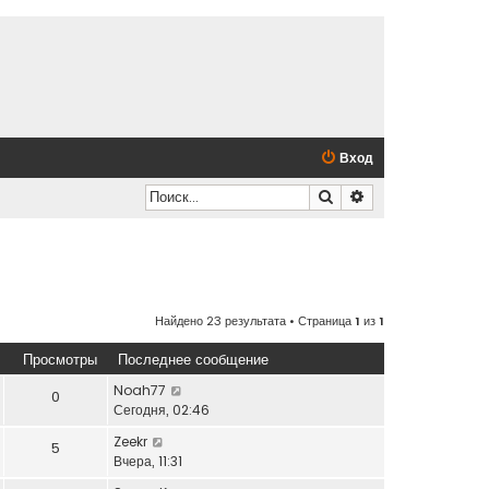
Вход
Поиск
Расширенный по
Найдено 23 результата • Страница
1
из
1
Просмотры
Последнее сообщение
Noah77
0
Сегодня, 02:46
Zeekr
5
Вчера, 11:31