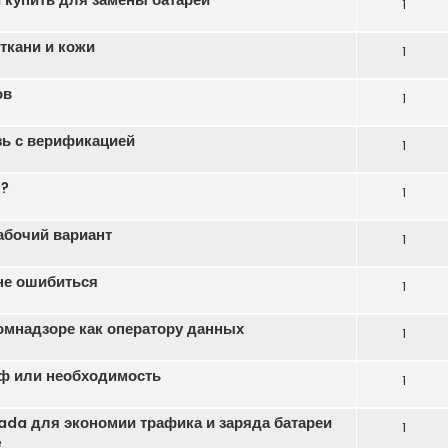
1
ткани и кожи
1
ов
1
зь с верификацией
1
ь?
1
абочий вариант
1
 не ошибиться
1
омнадзоре как оператору данных
1
ф или необходимость
1
da для экономии трафика и заряда батареи
1
е