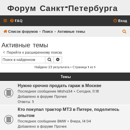
Форум Санкт-Петербурга
FAQ
Вход
П
Список форумов
Поиск
Активные темы
о
Активные темы
и
Перейти к расширенному поиску
с
Поиск
Расширенный поиск
к
Найдено 23 результата • Страница
1
из
1
Темы
Нужно срочно продать гараж в Москве
Последнее сообщение
Misha34
«
Сегодня, 11:18
Добавлено в форуме
Прочее
Ответы:
1
Кто покупал трактор МТЗ в Питере, поделитесь
опытом
Последнее сообщение
BMW
«
Вчера, 14:04
Добавлено в форуме
Прочее