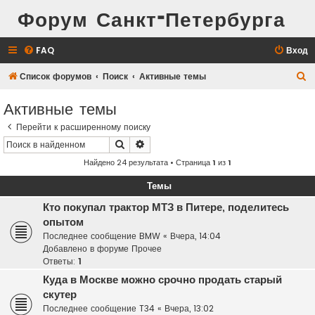
Форум Санкт-Петербурга
FAQ
Вход
П
Список форумов
Поиск
Активные темы
о
Активные темы
и
Перейти к расширенному поиску
с
Поиск
Расширенный поиск
к
Найдено 24 результата • Страница
1
из
1
Темы
Кто покупал трактор МТЗ в Питере, поделитесь
опытом
Последнее сообщение
BMW
«
Вчера, 14:04
Добавлено в форуме
Прочее
Ответы:
1
Куда в Москве можно срочно продать старый
скутер
Последнее сообщение
T34
«
Вчера, 13:02