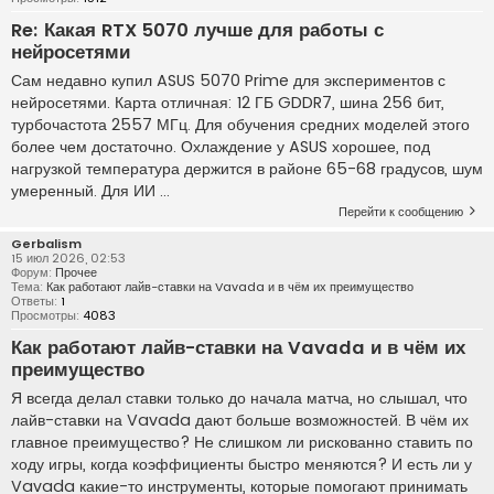
Re: Какая RTX 5070 лучше для работы с
нейросетями
Сам недавно купил ASUS 5070 Prime для экспериментов с
нейросетями. Карта отличная: 12 ГБ GDDR7, шина 256 бит,
турбочастота 2557 МГц. Для обучения средних моделей этого
более чем достаточно. Охлаждение у ASUS хорошее, под
нагрузкой температура держится в районе 65-68 градусов, шум
умеренный. Для ИИ ...
Перейти к сообщению
Gerbalism
15 июл 2026, 02:53
Форум:
Прочее
Тема:
Как работают лайв-ставки на Vavada и в чём их преимущество
Ответы:
1
Просмотры:
4083
Как работают лайв-ставки на Vavada и в чём их
преимущество
Я всегда делал ставки только до начала матча, но слышал, что
лайв-ставки на Vavada дают больше возможностей. В чём их
главное преимущество? Не слишком ли рискованно ставить по
ходу игры, когда коэффициенты быстро меняются? И есть ли у
Vavada какие-то инструменты, которые помогают принимать