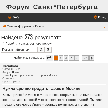
Форум Санкт-Петербурга
FAQ
Вход
П
Список форумов
Поиск
о
Найдено 273 результата
и
Перейти к расширенному поиску
с
Поиск
Расширенный поиск
к
Страница
1
из
28
Найдено 273 результата
1
2
3
4
5
…
28
След.
Gerbalism
Сегодня, 02:21
Форум:
Прочее
Тема:
Нужно срочно продать гараж в Москве
Ответы:
1
Просмотры:
2
Нужно срочно продать гараж в Москве
Всем привет! У меня в Москве есть старый кирпичный гараж в
кооперативе, который уже несколько лет стоит пустой. Пытался
продать его через Авито - звонков почти нет, а кто звонит,