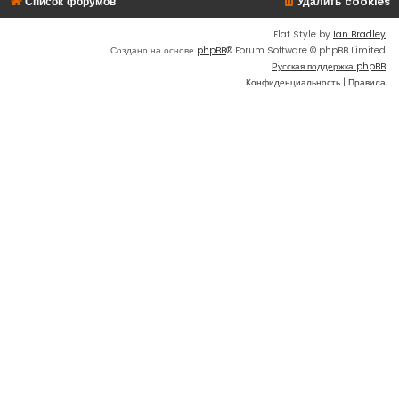
Список форумов
Удалить cookies
Flat Style by
Ian Bradley
Создано на основе
phpBB
® Forum Software © phpBB Limited
Русская поддержка phpBB
Конфиденциальность
|
Правила