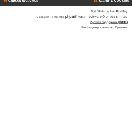
Список форумов
Удалить cookies
Flat Style by
Ian Bradley
Создано на основе
phpBB
® Forum Software © phpBB Limited
Русская поддержка phpBB
Конфиденциальность
|
Правила