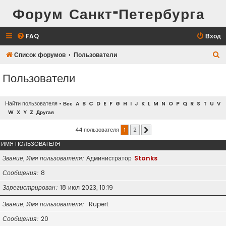
Форум Санкт-Петербурга
FAQ
Вход
П
Список форумов
Пользователи
о
Пользователи
и
с
Найти пользователя
•
Все
A
B
C
D
E
F
G
H
I
J
K
L
M
N
O
P
Q
R
S
T
U
V
к
W
X
Y
Z
Другая
44 пользователя
1
2
След.
ИМЯ ПОЛЬЗОВАТЕЛЯ
Звание, Имя пользователя
Администратор
Stonks
Сообщения
8
Зарегистрирован
18 июл 2023, 10:19
Звание, Имя пользователя
Rupert
Сообщения
20