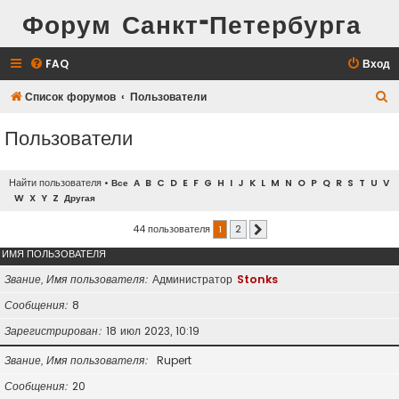
Форум Санкт-Петербурга
FAQ
Вход
П
Список форумов
Пользователи
о
Пользователи
и
с
Найти пользователя
•
Все
A
B
C
D
E
F
G
H
I
J
K
L
M
N
O
P
Q
R
S
T
U
V
к
W
X
Y
Z
Другая
44 пользователя
1
2
След.
ИМЯ ПОЛЬЗОВАТЕЛЯ
Звание, Имя пользователя
Администратор
Stonks
Сообщения
8
Зарегистрирован
18 июл 2023, 10:19
Звание, Имя пользователя
Rupert
Сообщения
20