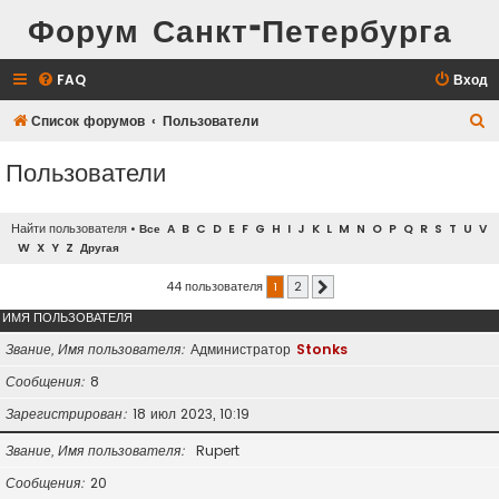
Форум Санкт-Петербурга
FAQ
Вход
П
Список форумов
Пользователи
о
Пользователи
и
с
Найти пользователя
•
Все
A
B
C
D
E
F
G
H
I
J
K
L
M
N
O
P
Q
R
S
T
U
V
к
W
X
Y
Z
Другая
44 пользователя
1
2
След.
ИМЯ ПОЛЬЗОВАТЕЛЯ
Звание, Имя пользователя
Администратор
Stonks
Сообщения
8
Зарегистрирован
18 июл 2023, 10:19
Звание, Имя пользователя
Rupert
Сообщения
20