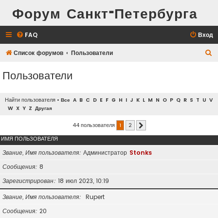
Форум Санкт-Петербурга
FAQ
Вход
П
Список форумов
Пользователи
о
Пользователи
и
с
Найти пользователя
•
Все
A
B
C
D
E
F
G
H
I
J
K
L
M
N
O
P
Q
R
S
T
U
V
к
W
X
Y
Z
Другая
44 пользователя
1
2
След.
ИМЯ ПОЛЬЗОВАТЕЛЯ
Звание, Имя пользователя
Администратор
Stonks
Сообщения
8
Зарегистрирован
18 июл 2023, 10:19
Звание, Имя пользователя
Rupert
Сообщения
20