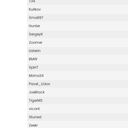
T34
Kulikov
Small97
Hunter
SergeyK
Zoomer
Listerin
BMW
SpiriT
Misha34
Pavel_Lidov
JoeBlack
TigerMS
vicont
Stuned
Zeekr