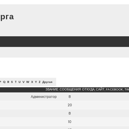
рга
P
Q
R
S
T
U
V
W
X
Y
Z
Другая
ЗВАНИЕ
СООБЩЕНИЯ
ОТКУДА, САЙТ, FACEBOOK, TW
Администратор
8
20
8
10