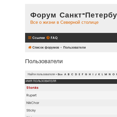
Форум Санкт-Петербу
Все о жизни в Северной столице
Ссылки
FAQ
Список форумов
Пользователи
Пользователи
Найти пользователя
•
Все
A
B
C
D
E
F
G
H
I
J
K
L
M
N
O
ИМЯ ПОЛЬЗОВАТЕЛЯ
Stonks
Rupert
NikChar
Sticky