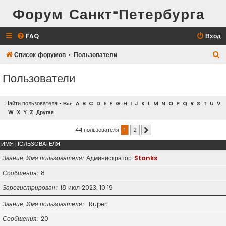
Форум Санкт-Петербурга
FAQ
Вход
П
Список форумов
Пользователи
о
Пользователи
и
с
Найти пользователя
•
Все
A
B
C
D
E
F
G
H
I
J
K
L
M
N
O
P
Q
R
S
T
U
V
к
W
X
Y
Z
Другая
44 пользователя
1
2
След.
ИМЯ ПОЛЬЗОВАТЕЛЯ
Звание, Имя пользователя
Администратор
Stonks
Сообщения
8
Зарегистрирован
18 июл 2023, 10:19
Звание, Имя пользователя
Rupert
Сообщения
20