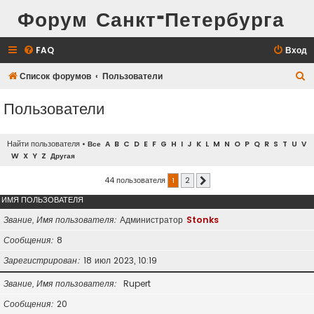
Форум Санкт-Петербурга
FAQ
Вход
П
Список форумов
Пользователи
о
Пользователи
и
с
Найти пользователя
•
Все
A
B
C
D
E
F
G
H
I
J
K
L
M
N
O
P
Q
R
S
T
U
V
к
W
X
Y
Z
Другая
44 пользователя
1
2
След.
ИМЯ ПОЛЬЗОВАТЕЛЯ
Звание, Имя пользователя
Администратор
Stonks
Сообщения
8
Зарегистрирован
18 июл 2023, 10:19
Звание, Имя пользователя
Rupert
Сообщения
20