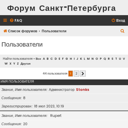
Форум Санкт-Петербурга
FAQ
Вход
П
Список форумов
Пользователи
о
Пользователи
и
с
Найти пользователя
•
Все
A
B
C
D
E
F
G
H
I
J
K
L
M
N
O
P
Q
R
S
T
U
V
к
W
X
Y
Z
Другая
44 пользователя
1
2
След.
ИМЯ ПОЛЬЗОВАТЕЛЯ
Звание, Имя пользователя
Администратор
Stonks
Сообщения
8
Зарегистрирован
18 июл 2023, 10:19
Звание, Имя пользователя
Rupert
Сообщения
20