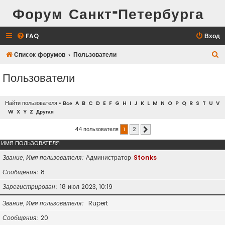
Форум Санкт-Петербурга
FAQ
Вход
П
Список форумов
Пользователи
о
Пользователи
и
с
Найти пользователя
•
Все
A
B
C
D
E
F
G
H
I
J
K
L
M
N
O
P
Q
R
S
T
U
V
к
W
X
Y
Z
Другая
44 пользователя
1
2
След.
ИМЯ ПОЛЬЗОВАТЕЛЯ
Звание, Имя пользователя
Администратор
Stonks
Сообщения
8
Зарегистрирован
18 июл 2023, 10:19
Звание, Имя пользователя
Rupert
Сообщения
20