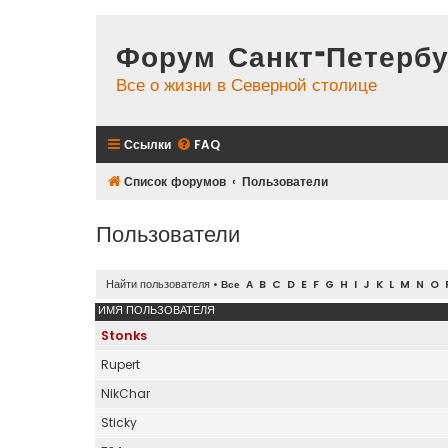
Форум Санкт-Петербу
Все о жизни в Северной столице
Ссылки
FAQ
Список форумов
Пользователи
Пользователи
Найти пользователя
•
Все
A
B
C
D
E
F
G
H
I
J
K
L
M
N
O
ИМЯ ПОЛЬЗОВАТЕЛЯ
Stonks
Rupert
NikChar
Sticky