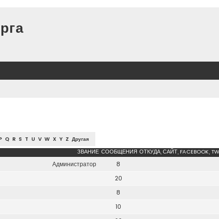
рга
P
Q
R
S
T
U
V
W
X
Y
Z
Другая
ЗВАНИЕ
СООБЩЕНИЯ
ОТКУДА, САЙТ, FACEBOOK, TW
Администратор
8
20
8
10