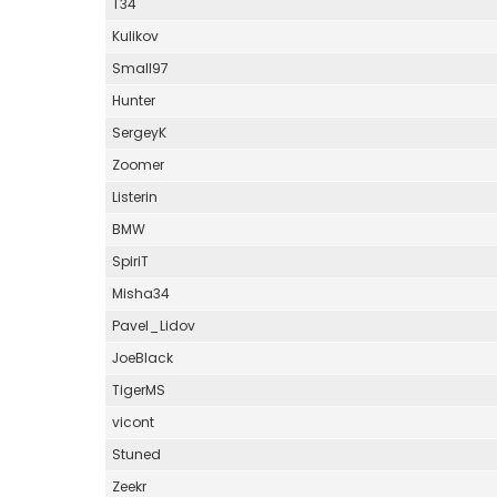
T34
Kulikov
Small97
Hunter
SergeyK
Zoomer
Listerin
BMW
SpiriT
Misha34
Pavel_Lidov
JoeBlack
TigerMS
vicont
Stuned
Zeekr