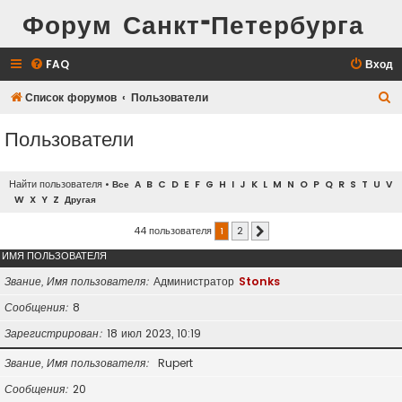
Форум Санкт-Петербурга
FAQ
Вход
П
Список форумов
Пользователи
о
Пользователи
и
с
Найти пользователя
•
Все
A
B
C
D
E
F
G
H
I
J
K
L
M
N
O
P
Q
R
S
T
U
V
к
W
X
Y
Z
Другая
44 пользователя
1
2
След.
ИМЯ ПОЛЬЗОВАТЕЛЯ
Звание, Имя пользователя
Администратор
Stonks
Сообщения
8
Зарегистрирован
18 июл 2023, 10:19
Звание, Имя пользователя
Rupert
Сообщения
20