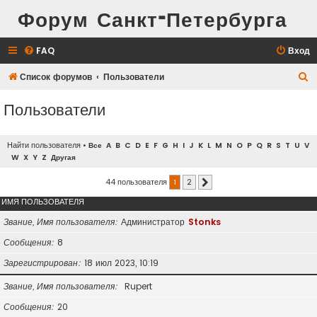
Форум Санкт-Петербурга
FAQ
Вход
П
Список форумов
Пользователи
о
Пользователи
и
с
Найти пользователя
•
Все
A
B
C
D
E
F
G
H
I
J
K
L
M
N
O
P
Q
R
S
T
U
V
к
W
X
Y
Z
Другая
44 пользователя
1
2
След.
ИМЯ ПОЛЬЗОВАТЕЛЯ
Звание, Имя пользователя
Администратор
Stonks
Сообщения
8
Зарегистрирован
18 июл 2023, 10:19
Звание, Имя пользователя
Rupert
Сообщения
20