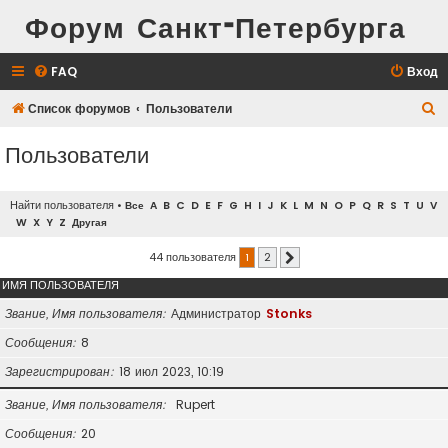
Форум Санкт-Петербурга
FAQ
Вход
П
Список форумов
Пользователи
о
Пользователи
и
с
Найти пользователя
•
Все
A
B
C
D
E
F
G
H
I
J
K
L
M
N
O
P
Q
R
S
T
U
V
к
W
X
Y
Z
Другая
44 пользователя
1
2
След.
ИМЯ ПОЛЬЗОВАТЕЛЯ
Звание, Имя пользователя
Администратор
Stonks
Сообщения
8
Зарегистрирован
18 июл 2023, 10:19
Звание, Имя пользователя
Rupert
Сообщения
20