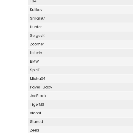
T34
Kulikov
Small97
Hunter
SergeyK
Zoomer
Listerin
BMW
SpiriT
Misha34
Pavel_Lidov
JoeBlack
TigerMS
vicont
Stuned
Zeekr