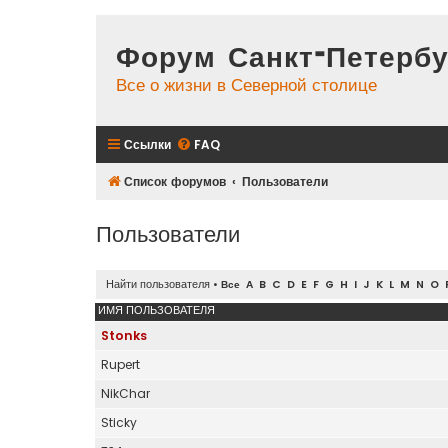
Форум Санкт-Петербу
Все о жизни в Северной столице
Ссылки
FAQ
Список форумов
Пользователи
Пользователи
Найти пользователя
•
Все
A
B
C
D
E
F
G
H
I
J
K
L
M
N
O
ИМЯ ПОЛЬЗОВАТЕЛЯ
Stonks
Rupert
NikChar
Sticky