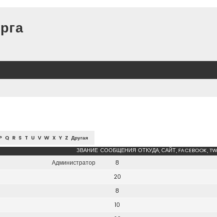
рга
P
Q
R
S
T
U
V
W
X
Y
Z
Другая
ЗВАНИЕ
СООБЩЕНИЯ
ОТКУДА, САЙТ, FACEBOOK, TW
Администратор
8
20
8
10