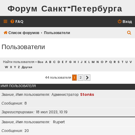
Форум Санкт-Петербурга
FAQ
Вход
П
Список форумов
Пользователи
о
Пользователи
и
с
Найти пользователя
•
Все
A
B
C
D
E
F
G
H
I
J
K
L
M
N
O
P
Q
R
S
T
U
V
к
W
X
Y
Z
Другая
44 пользователя
1
2
След.
ИМЯ ПОЛЬЗОВАТЕЛЯ
Звание, Имя пользователя
Администратор
Stonks
Сообщения
8
Зарегистрирован
18 июл 2023, 10:19
Звание, Имя пользователя
Rupert
Сообщения
20