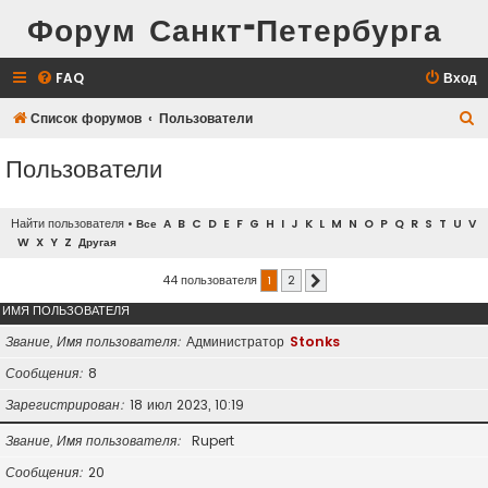
Форум Санкт-Петербурга
FAQ
Вход
П
Список форумов
Пользователи
о
Пользователи
и
с
Найти пользователя
•
Все
A
B
C
D
E
F
G
H
I
J
K
L
M
N
O
P
Q
R
S
T
U
V
к
W
X
Y
Z
Другая
44 пользователя
1
2
След.
ИМЯ ПОЛЬЗОВАТЕЛЯ
Звание, Имя пользователя
Администратор
Stonks
Сообщения
8
Зарегистрирован
18 июл 2023, 10:19
Звание, Имя пользователя
Rupert
Сообщения
20