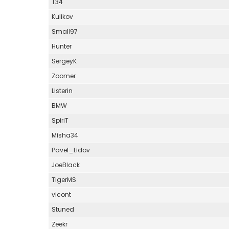
T34
Kulikov
Small97
Hunter
SergeyK
Zoomer
Listerin
BMW
SpiriT
Misha34
Pavel_Lidov
JoeBlack
TigerMS
vicont
Stuned
Zeekr