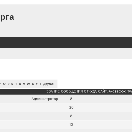
рга
P
Q
R
S
T
U
V
W
X
Y
Z
Другая
ЗВАНИЕ
СООБЩЕНИЯ
ОТКУДА, САЙТ, FACEBOOK, TW
Администратор
8
20
8
10