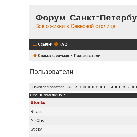
Форум Санкт-Петербу
Все о жизни в Северной столице
Ссылки
FAQ
Список форумов
Пользователи
Пользователи
Найти пользователя
•
Все
A
B
C
D
E
F
G
H
I
J
K
L
M
N
O
ИМЯ ПОЛЬЗОВАТЕЛЯ
Stonks
Rupert
NikChar
Sticky