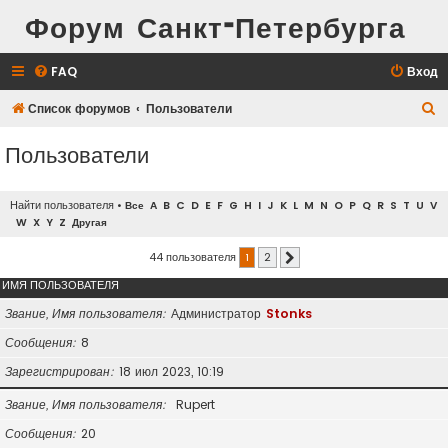
Форум Санкт-Петербурга
FAQ
Вход
П
Список форумов
Пользователи
о
Пользователи
и
с
Найти пользователя
•
Все
A
B
C
D
E
F
G
H
I
J
K
L
M
N
O
P
Q
R
S
T
U
V
к
W
X
Y
Z
Другая
44 пользователя
1
2
След.
ИМЯ ПОЛЬЗОВАТЕЛЯ
Звание, Имя пользователя
Администратор
Stonks
Сообщения
8
Зарегистрирован
18 июл 2023, 10:19
Звание, Имя пользователя
Rupert
Сообщения
20